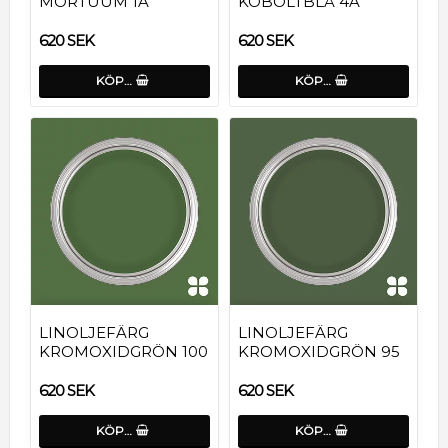
MORTUUM 1A
KOBOLTBLÅ 4A
620 SEK
620 SEK
KÖP…
KÖP…
LINOLJEFÄRG
LINOLJEFÄRG
KROMOXIDGRÖN 100
KROMOXIDGRÖN 95
620 SEK
620 SEK
KÖP…
KÖP…