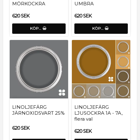
MÖRKOCKRA
UMBRA
620 SEK
620 SEK
KÖP…
KÖP…
LINOLJEFÄRG
LINOLJEFÄRG
JÄRNOXIDSVART 25%
LJUSOCKRA 1A - 7A,
flera val
620 SEK
620 SEK