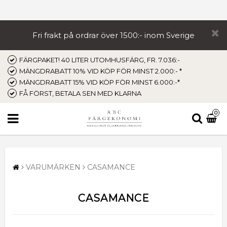
Fri frakt på ordrar över 1500:- inom Sverige
FÄRGPAKET! 40 LITER UTOMHUSFÄRG, FR. 7.036:-
MÄNGDRABATT 10% VID KÖP FÖR MINST 2.000:- *
MÄNGDRABATT 15% VID KÖP FÖR MINST 6.000:-*
FÅ FÖRST, BETALA SEN MED KLARNA
0
VARUMÄRKEN
CASAMANCE
CASAMANCE