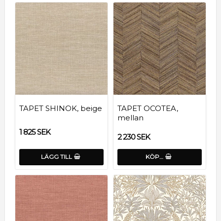
TAPET SHINOK, beige
TAPET OCOTEA,
mellan
1 825 SEK
2 230 SEK
LÄGG TILL
KÖP…