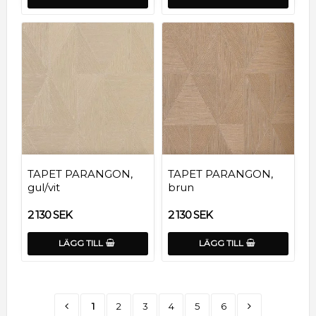
TAPET PARANGON,
TAPET PARANGON,
gul/vit
brun
2 130 SEK
2 130 SEK
LÄGG TILL
LÄGG TILL
1
2
3
4
5
6