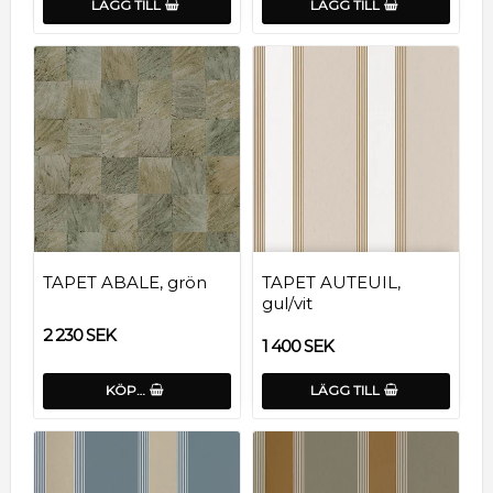
LÄGG TILL
LÄGG TILL
TAPET ABALE, grön
TAPET AUTEUIL,
gul/vit
2 230 SEK
1 400 SEK
KÖP…
LÄGG TILL