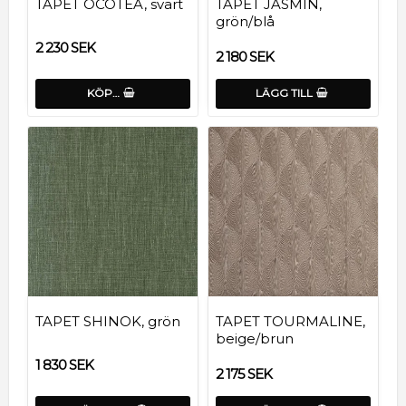
TAPET OCOTEA, svart
TAPET JASMIN,
grön/blå
2 230 SEK
2 180 SEK
KÖP…
LÄGG TILL
TAPET SHINOK, grön
TAPET TOURMALINE,
beige/brun
1 830 SEK
2 175 SEK