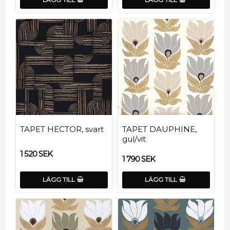
TAPET HECTOR, svart
TAPET DAUPHINE,
gul/vit
1 520 SEK
1 790 SEK
LÄGG TILL
LÄGG TILL