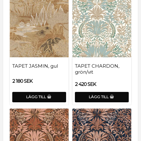
TAPET JASMIN, gul
TAPET CHARDON,
grön/vit
2 180 SEK
2 420 SEK
LÄGG TILL
LÄGG TILL