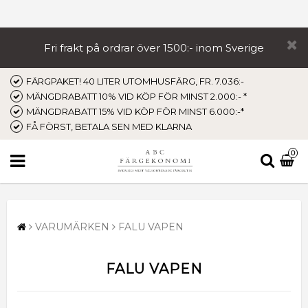
Fri frakt på ordrar över 1500:- inom Sverige
FÄRGPAKET! 40 LITER UTOMHUSFÄRG, FR. 7.036:-
MÄNGDRABATT 10% VID KÖP FÖR MINST 2.000:- *
MÄNGDRABATT 15% VID KÖP FÖR MINST 6.000:-*
FÅ FÖRST, BETALA SEN MED KLARNA
0
VARUMÄRKEN
FALU VAPEN
FALU VAPEN