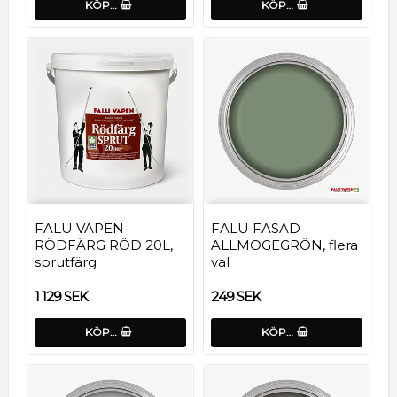
KÖP…
KÖP…
FALU VAPEN
FALU FASAD
RÖDFÄRG RÖD 20L,
ALLMOGEGRÖN, flera
sprutfärg
val
1 129 SEK
249 SEK
KÖP…
KÖP…