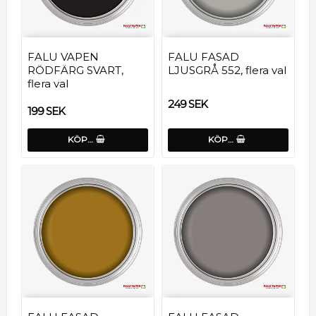
FALU VAPEN
FALU FASAD
RÖDFÄRG SVART,
LJUSGRÅ 552, flera val
flera val
249 SEK
199 SEK
KÖP…
KÖP…