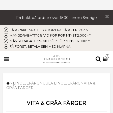
Fri frakt på ordrar över 1500:- inom Sverige
FÄRGPAKET! 40 LITER UTOMHUSFÄRG, FR. 7.036:-
MÄNGDRABATT 10% VID KÖP FÖR MINST 2.000:- *
MÄNGDRABATT 15% VID KÖP FÖR MINST 6.000:-*
FÅ FÖRST, BETALA SEN MED KLARNA
0
LINOLJEFÄRG
UULA LINOLJEFÄRG
VITA &
GRÅA FÄRGER
VITA & GRÅA FÄRGER