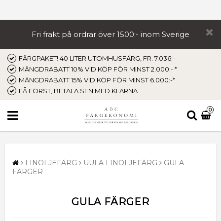
Fri frakt på ordrar över 1500:- inom Sverige
FÄRGPAKET! 40 LITER UTOMHUSFÄRG, FR. 7.036:-
MÄNGDRABATT 10% VID KÖP FÖR MINST 2.000:- *
MÄNGDRABATT 15% VID KÖP FÖR MINST 6.000:-*
FÅ FÖRST, BETALA SEN MED KLARNA
0
LINOLJEFÄRG
UULA LINOLJEFÄRG
GULA
FÄRGER
GULA FÄRGER