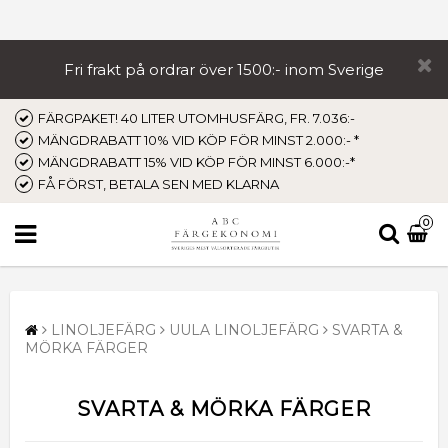
Fri frakt på ordrar över 1500:- inom Sverige
FÄRGPAKET! 40 LITER UTOMHUSFÄRG, FR. 7.036:-
MÄNGDRABATT 10% VID KÖP FÖR MINST 2.000:- *
MÄNGDRABATT 15% VID KÖP FÖR MINST 6.000:-*
FÅ FÖRST, BETALA SEN MED KLARNA
0
LINOLJEFÄRG
UULA LINOLJEFÄRG
SVARTA &
MÖRKA FÄRGER
SVARTA & MÖRKA FÄRGER