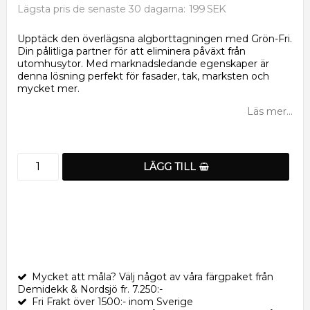
199 SEK
Lägsta pris de senaste 30 dagarna
Upptäck den överlägsna algborttagningen med Grön-Fri.
Din pålitliga partner för att eliminera påväxt från
utomhusytor. Med marknadsledande egenskaper är
denna lösning perfekt för fasader, tak, marksten och
mycket mer.
Läs mer...
LÄGG TILL
Mycket att måla? Välj något av våra färgpaket från
Demidekk & Nordsjö fr. 7.250:-
Fri Frakt över 1500:- inom Sverige