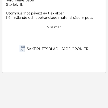
Varumärke: Jape
Storlek: 1L
Utomhus mot påväxt av t ex alger
På  målande och obehandlade material såsom puts, 
sten, tegel, trä, betong, eternit, plåt, takpapp, plast, 
textilier m.m.
Visa mer
Redskap: Spruta, pensel eller borste.
Spädning  1+4
Åtgång: 1 liter ger 5 liter bruklösning. Räcker upp till 30 
m²
SÄKERHETSBLAD - JAPE GRÖN FRI
Upptäck den överlägsna algborttagningen med Grön-Fri. 
Din pålitliga partner för att eliminera påväxt från 
utomhusytor. Med marknadsledande egenskaper är 
denna lösning perfekt för fasader, tak, marksten och 
mycket mer.
Fördelar
Snabb och pålitlig: Grön-Fri ger omedelbara resultat, 
effektivt eliminera påväxt som t ex alger.
Mångsidig applikation: 
Passar för alla utomhusytor, 
inklusive målade och obehandlade material som trä, 
puts, sten, tegel, betong, plåt, takpapp, plast, textilier och 