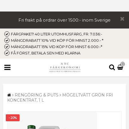
Fri frakt på ordrar över 1500:- inom Sverige
FÄRGPAKET! 40 LITER UTOMHUSFÄRG, FR. 7.036:-
MÄNGDRABATT 10% VID KÖP FÖR MINST 2.000:- *
MÄNGDRABATT 15% VID KÖP FÖR MINST 6.000:-*
FÅ FÖRST, BETALA SEN MED KLARNA
0
RENGÖRING & PUTS
MÖGELTVÄTT GRÖN FRI
KONCENTRAT, 1 L
- 20%