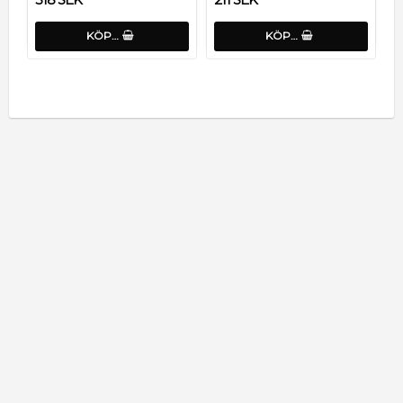
KÖP…
KÖP…