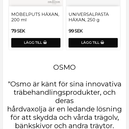
MÖBELPUTS HÄXAN,
UNIVERSALPASTA
200 ml
HÄXAN, 250 g
79 SEK
99 SEK
LÄGG TILL
LÄGG TILL
OSMO
"Osmo är känt för sina innovativa
träbehandlingsprodukter, och
deras
hårdvaxolja är en ledande lösning
för att skydda och vårda trägolv,
bänkskivor och andra träytor.