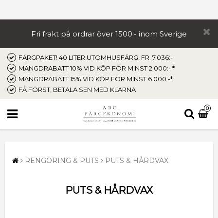
Fri frakt på ordrar över 1500:- inom Sverige
FÄRGPAKET! 40 LITER UTOMHUSFÄRG, FR. 7.036:-
MÄNGDRABATT 10% VID KÖP FÖR MINST 2.000:- *
MÄNGDRABATT 15% VID KÖP FÖR MINST 6.000:-*
FÅ FÖRST, BETALA SEN MED KLARNA
0
RENGÖRING & PUTS
PUTS & HÅRDVAX
PUTS & HÅRDVAX