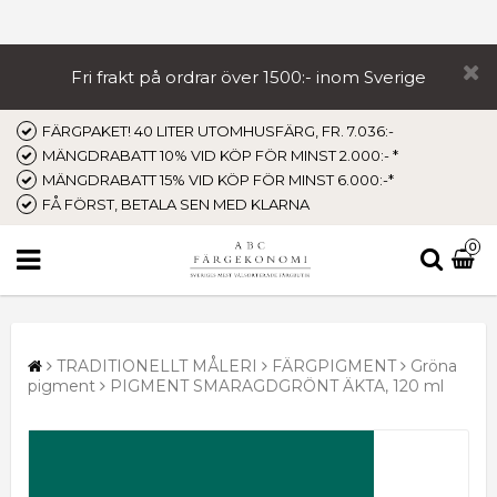
Fri frakt på ordrar över 1500:- inom Sverige
FÄRGPAKET! 40 LITER UTOMHUSFÄRG, FR. 7.036:-
MÄNGDRABATT 10% VID KÖP FÖR MINST 2.000:- *
MÄNGDRABATT 15% VID KÖP FÖR MINST 6.000:-*
FÅ FÖRST, BETALA SEN MED KLARNA
0
TRADITIONELLT MÅLERI
FÄRGPIGMENT
Gröna
pigment
PIGMENT SMARAGDGRÖNT ÄKTA, 120 ml