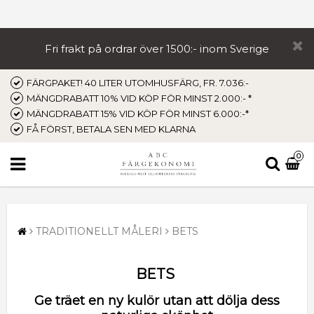
Fri frakt på ordrar över 1500:- inom Sverige
FÄRGPAKET! 40 LITER UTOMHUSFÄRG, FR. 7.036:-
MÄNGDRABATT 10% VID KÖP FÖR MINST 2.000:- *
MÄNGDRABATT 15% VID KÖP FÖR MINST 6.000:-*
FÅ FÖRST, BETALA SEN MED KLARNA
0
TRADITIONELLT MÅLERI
BETS
BETS
Ge träet en ny kulör utan att dölja dess