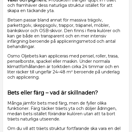
vaxer och pigment.
Produkten tränger djupt in i träet
och framhäver dess naturliga struktur istället för att
skapa en täckande yta.
Betsen passar bland annat för massiva trägolv,
parkettgolv, skeppsgolv, trappor, träpanel, möbler,
bänkskivor och OSB-skivor. Den finns i flera kulörer och
kan ge både en transparent och en mer intensiv
infärgning beroende på appliceringsmetod och antal
behandlingar.
Osmo Oljebets kan appliceras med pensel, roller, trasa,
penselborste, spackel eller maskin. Under normala
klimatförhållanden är torktiden cirka 24 timmar och en
liter räcker till ungefär 24–48 m² beroende på underlag
och applicering.
Bets eller färg – vad är skillnaden?
Många jämför bets med färg, men de fyller olika
funktioner. Färg täcker träets yta och döljer ådringen,
medan bets istället förändrar kulören utan att ta bort
träets naturliga utseende.
Om du vill att träets struktur fortfarande ska vara en del