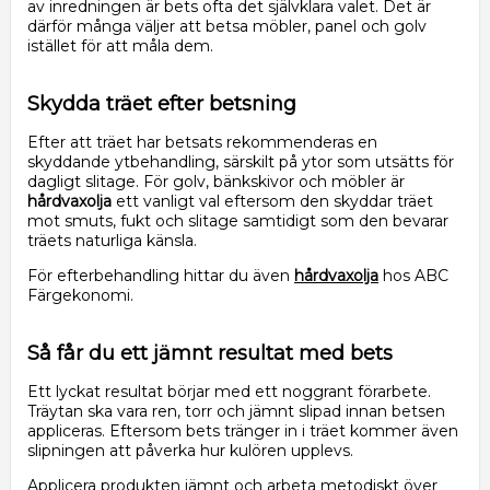
av inredningen är bets ofta det självklara valet. Det är
därför många väljer att betsa möbler, panel och golv
istället för att måla dem.
Skydda träet efter betsning
Efter att träet har betsats rekommenderas en
skyddande ytbehandling, särskilt på ytor som utsätts för
dagligt slitage. För golv, bänkskivor och möbler är
hårdvaxolja
ett vanligt val eftersom den skyddar träet
mot smuts, fukt och slitage samtidigt som den bevarar
träets naturliga känsla.
För efterbehandling hittar du även
hårdvaxolja
hos ABC
Färgekonomi.
Så får du ett jämnt resultat med bets
Ett lyckat resultat börjar med ett noggrant förarbete.
Träytan ska vara ren, torr och jämnt slipad innan betsen
appliceras. Eftersom bets tränger in i träet kommer även
slipningen att påverka hur kulören upplevs.
Applicera produkten jämnt och arbeta metodiskt över