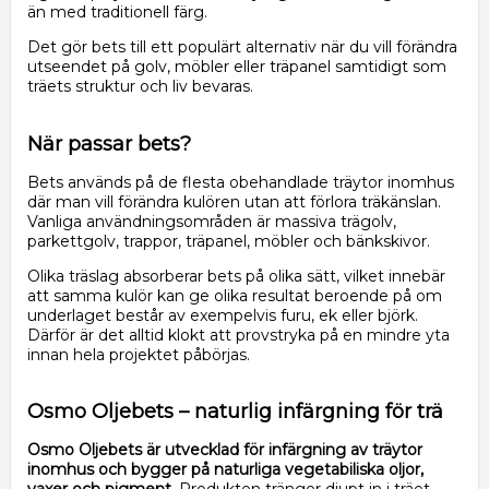
än med traditionell färg.
Det gör bets till ett populärt alternativ när du vill förändra
utseendet på golv, möbler eller träpanel samtidigt som
träets struktur och liv bevaras.
När passar bets?
Bets används på de flesta obehandlade träytor inomhus
där man vill förändra kulören utan att förlora träkänslan.
Vanliga användningsområden är massiva trägolv,
parkettgolv, trappor, träpanel, möbler och bänkskivor.
Olika träslag absorberar bets på olika sätt, vilket innebär
att samma kulör kan ge olika resultat beroende på om
underlaget består av exempelvis furu, ek eller björk.
Därför är det alltid klokt att provstryka på en mindre yta
innan hela projektet påbörjas.
Osmo Oljebets – naturlig infärgning för trä
Osmo Oljebets är utvecklad för infärgning av träytor
inomhus och bygger på naturliga vegetabiliska oljor,