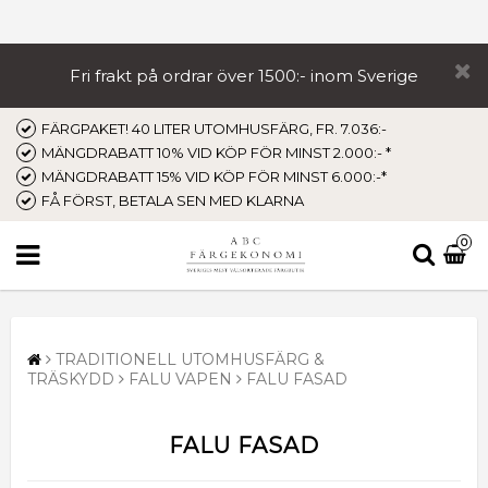
Fri frakt på ordrar över 1500:- inom Sverige
FÄRGPAKET! 40 LITER UTOMHUSFÄRG, FR. 7.036:-
MÄNGDRABATT 10% VID KÖP FÖR MINST 2.000:- *
MÄNGDRABATT 15% VID KÖP FÖR MINST 6.000:-*
FÅ FÖRST, BETALA SEN MED KLARNA
0
TRADITIONELL UTOMHUSFÄRG &
TRÄSKYDD
FALU VAPEN
FALU FASAD
FALU FASAD