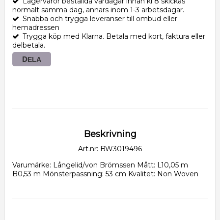
Lagervaror beställda vardagar innan kl 8 skickas
normalt samma dag, annars inom 1-3 arbetsdagar.
Snabba och trygga leveranser till ombud eller
hemadressen
Trygga köp med Klarna. Betala med kort, faktura eller
delbetala.
DELA
Beskrivning
Art.nr: BW3019496
Varumärke: Långelid/von Brömssen Mått: L10,05 m 
B0,53 m Mönsterpassning: 53 cm Kvalitet: Non Woven