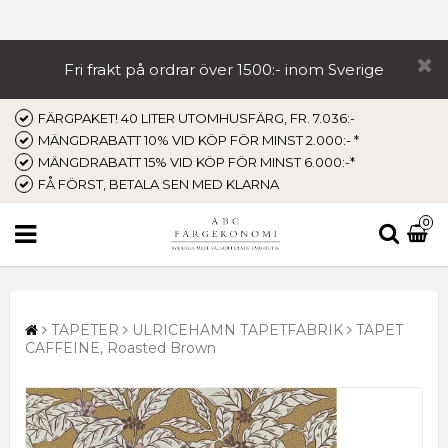
Fri frakt på ordrar över 1500:- inom Sverige
FÄRGPAKET! 40 LITER UTOMHUSFÄRG, FR. 7.036:-
MÄNGDRABATT 10% VID KÖP FÖR MINST 2.000:- *
MÄNGDRABATT 15% VID KÖP FÖR MINST 6.000:-*
FÅ FÖRST, BETALA SEN MED KLARNA
0
TAPETER
ULRICEHAMN TAPETFABRIK
TAPET
CAFFEINE, Roasted Brown