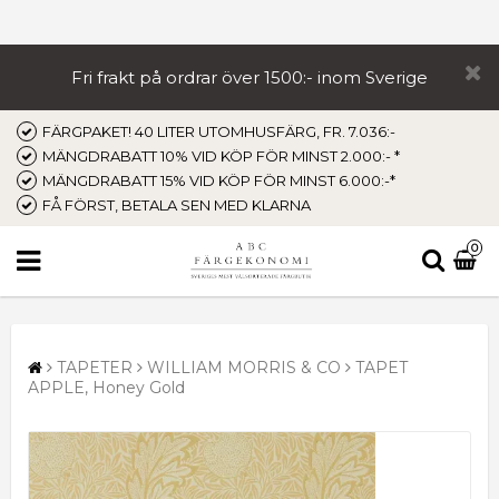
Fri frakt på ordrar över 1500:- inom Sverige
FÄRGPAKET! 40 LITER UTOMHUSFÄRG, FR. 7.036:-
MÄNGDRABATT 10% VID KÖP FÖR MINST 2.000:- *
MÄNGDRABATT 15% VID KÖP FÖR MINST 6.000:-*
FÅ FÖRST, BETALA SEN MED KLARNA
0
TAPETER
WILLIAM MORRIS & CO
TAPET
APPLE, Honey Gold