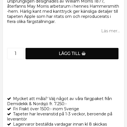
ursprungligen designades av William Morris 1877,
återfanns May Morris arbetsrum i hennes Hammersmith
-hem. Härlig kant med kanttryck ger känsliga detaljer till
tapeten Apple som har ritats om och reproducerats i
flera olika färgställningar.
Läs mer...
LÄGG TILL
Mycket att måla? Välj något av våra färgpaket från
Demidekk & Nordsjö fr. 7.250:-
Fri Frakt över 1500:- inom Sverige
Tapeter har leveranstid på 1-3 veckor, beroende på
leverantör
Lagervaror beställda vardagar innan kl 8 skickas