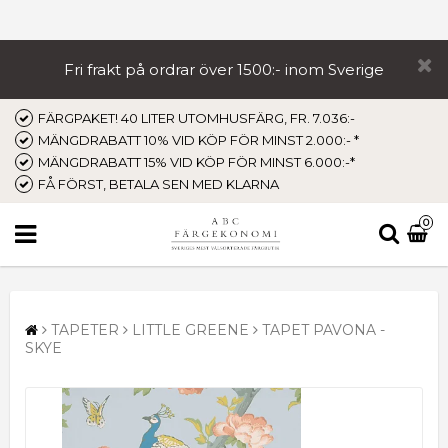
Fri frakt på ordrar över 1500:- inom Sverige
FÄRGPAKET! 40 LITER UTOMHUSFÄRG, FR. 7.036:-
MÄNGDRABATT 10% VID KÖP FÖR MINST 2.000:- *
MÄNGDRABATT 15% VID KÖP FÖR MINST 6.000:-*
FÅ FÖRST, BETALA SEN MED KLARNA
0
TAPETER
LITTLE GREENE
TAPET PAVONA -
SKYE