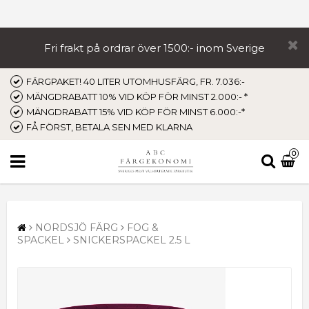
Fri frakt på ordrar över 1500:- inom Sverige
FÄRGPAKET! 40 LITER UTOMHUSFÄRG, FR. 7.036:-
MÄNGDRABATT 10% VID KÖP FÖR MINST 2.000:- *
MÄNGDRABATT 15% VID KÖP FÖR MINST 6.000:-*
FÅ FÖRST, BETALA SEN MED KLARNA
0
NORDSJÖ FÄRG
FOG &
SPACKEL
SNICKERSPACKEL 2.5 L