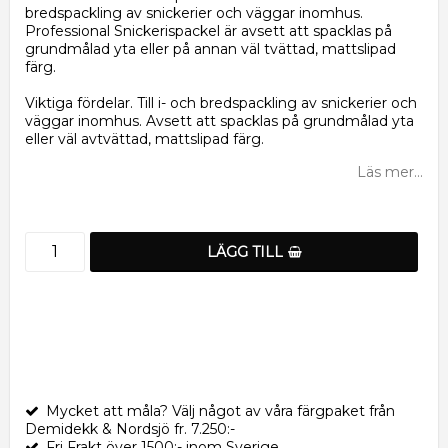
bredspackling av snickerier och väggar inomhus.
Professional Snickerispackel är avsett att spacklas på
grundmålad yta eller på annan väl tvättad, mattslipad
färg.
Viktiga fördelar. Till i- och bredspackling av snickerier och
väggar inomhus. Avsett att spacklas på grundmålad yta
eller väl avtvättad, mattslipad färg.
Läs mer...
LÄGG TILL
Mycket att måla? Välj något av våra färgpaket från
Demidekk & Nordsjö fr. 7.250:-
Fri Frakt över 1500:- inom Sverige