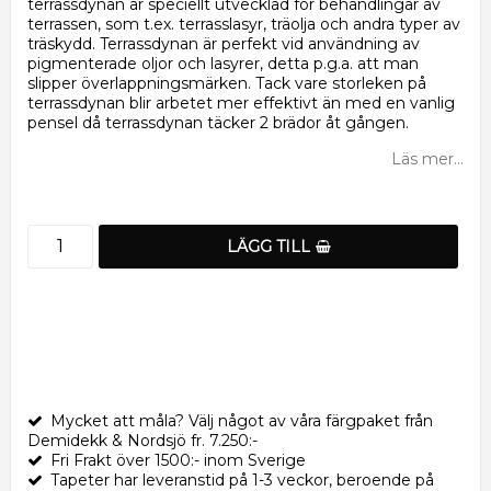
terrassdynan är speciellt utvecklad för behandlingar av
terrassen, som t.ex. terrasslasyr, träolja och andra typer av
träskydd. Terrassdynan är perfekt vid användning av
pigmenterade oljor och lasyrer, detta p.g.a. att man
slipper överlappningsmärken. Tack vare storleken på
terrassdynan blir arbetet mer effektivt än med en vanlig
pensel då terrassdynan täcker 2 brädor åt gången.
Läs mer...
LÄGG TILL
Mycket att måla? Välj något av våra färgpaket från
Demidekk & Nordsjö fr. 7.250:-
Fri Frakt över 1500:- inom Sverige
Tapeter har leveranstid på 1-3 veckor, beroende på