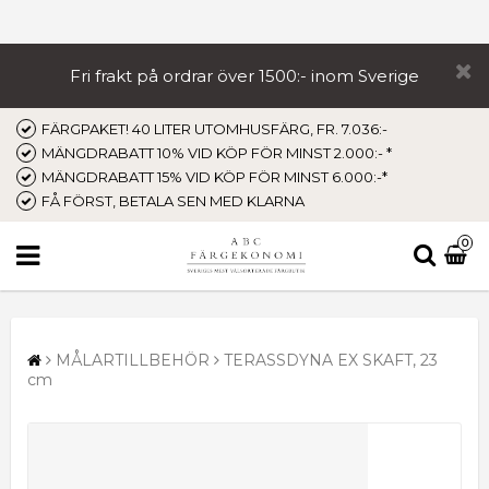
Fri frakt på ordrar över 1500:- inom Sverige
FÄRGPAKET! 40 LITER UTOMHUSFÄRG, FR. 7.036:-
MÄNGDRABATT 10% VID KÖP FÖR MINST 2.000:- *
MÄNGDRABATT 15% VID KÖP FÖR MINST 6.000:-*
FÅ FÖRST, BETALA SEN MED KLARNA
0
MÅLARTILLBEHÖR
TERASSDYNA EX SKAFT, 23
cm