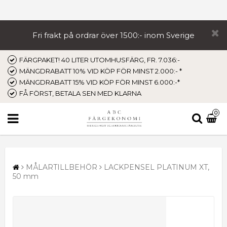
Fri frakt på ordrar över 1500:- inom Sverige
FÄRGPAKET! 40 LITER UTOMHUSFÄRG, FR. 7.036:-
MÄNGDRABATT 10% VID KÖP FÖR MINST 2.000:- *
MÄNGDRABATT 15% VID KÖP FÖR MINST 6.000:-*
FÅ FÖRST, BETALA SEN MED KLARNA
0
MÅLARTILLBEHÖR
LACKPENSEL PLATINUM XT,
50 mm