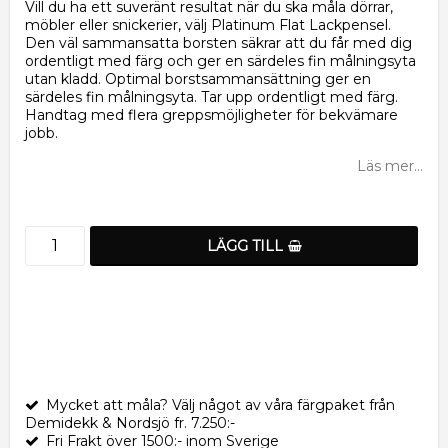
Vill du ha ett suveränt resultat när du ska måla dörrar,
möbler eller snickerier, välj Platinum Flat Lackpensel.
Den väl sammansatta borsten säkrar att du får med dig
ordentligt med färg och ger en särdeles fin målningsyta
utan kladd. Optimal borstsammansättning ger en
särdeles fin målningsyta. Tar upp ordentligt med färg.
Handtag med flera greppsmöjligheter för bekvämare
jobb.
Läs mer...
LÄGG TILL
Mycket att måla? Välj något av våra färgpaket från
Demidekk & Nordsjö fr. 7.250:-
Fri Frakt över 1500:- inom Sverige