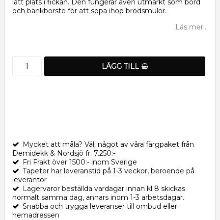
lätt plats i fickan. Den fungerar även utmärkt som bord
och bänkborste för att sopa ihop brödsmulor.
Läs mer...
LÄGG TILL
Mycket att måla? Välj något av våra färgpaket från
Demidekk & Nordsjö fr. 7.250:-
Fri Frakt över 1500:- inom Sverige
Tapeter har leveranstid på 1-3 veckor, beroende på
leverantör
Lagervaror beställda vardagar innan kl 8 skickas
normalt samma dag, annars inom 1-3 arbetsdagar.
Snabba och trygga leveranser till ombud eller
hemadressen