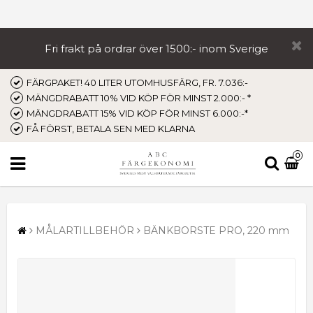
Fri frakt på ordrar över 1500:- inom Sverige
FÄRGPAKET! 40 LITER UTOMHUSFÄRG, FR. 7.036:-
MÄNGDRABATT 10% VID KÖP FÖR MINST 2.000:- *
MÄNGDRABATT 15% VID KÖP FÖR MINST 6.000:-*
FÅ FÖRST, BETALA SEN MED KLARNA
0
MÅLARTILLBEHÖR
BÄNKBORSTE PRO, 220 mm