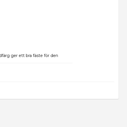
färg ger ett bra fäste för den 
ggen.
ter, träpaneler, trämöbler och 