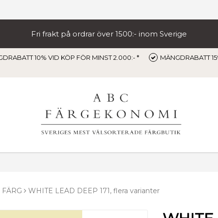
Fri frakt på ordrar över 1500:- inom Sverige
DRABATT 10% VID KÖP FÖR MINST 2.000:- *
MÄNGDRABATT 15%
 FÄRG
WHITE LEAD DEEP 171, flera varianter