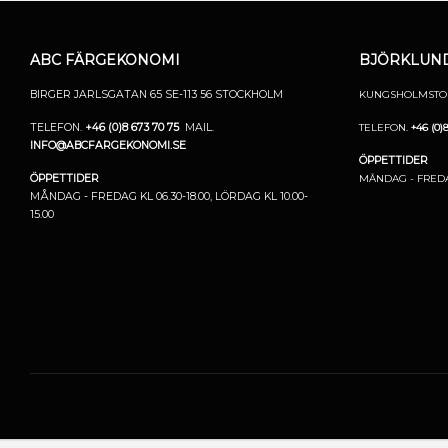
ABC FÄRGEKONOMI
BJÖRKLUND
BIRGER JARLSGATAN 65
SE-113 56 STOCKHOLM
KUNGSHOLMSTORG
TELEFON.
+46 (0)8 673 70 75
MAIL.
TELEFON.
+46 (0)
INFO@ABCFARGEKONOMI.SE
ÖPPETTIDER
ÖPPETTIDER
MÅNDAG - FREDAG 
MÅNDAG - FREDAG KL 06.30-18.00,
LÖRDAG KL 10.00-
15.00