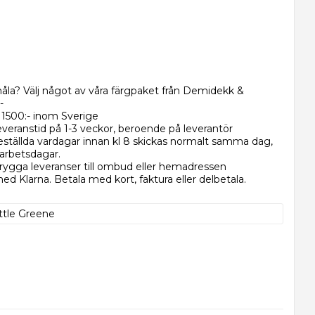
åla? Välj något av våra färgpaket från Demidekk &
-
r 1500:- inom Sverige
everanstid på 1-3 veckor, beroende på leverantör
eställda vardagar innan kl 8 skickas normalt samma dag,
 arbetsdagar.
rygga leveranser till ombud eller hemadressen
d Klarna. Betala med kort, faktura eller delbetala.
ittle Greene