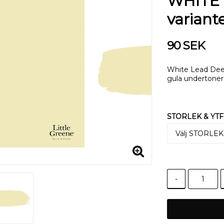
WHITE L
variant
90 SEK
White Lead Deep
gula undertoner
STORLEK & YTF
-