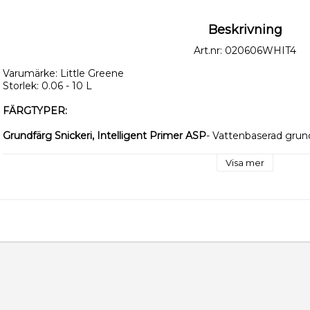
Beskrivning
Art.nr: 020606WHIT4
Varumärke: Little Greene
Storlek: 0.06 - 10 L
FÄRGTYPER:
Grundfärg Snickeri, Intelligent Primer ASP
- Vattenbaserad grund
snickerifärgen.
ASP betyder All Surface Primer och fäster på de flesta material.
Visa mer
Väggfärg, Intelligent Matt - Glans 5
Vattenbaserad - Går utmärkt att torka och tvätta av.
Färgåtgången är 10-12 kvm/L och ska strykas två gånger på vä
Enkel att måla med och mycket tålig.
Snickerifärg, Intelligent Eggshell - Glans 15 
Vattenbaserad - matt snickerifärg. Används till fönsterkarmar, lis
köksluckor.
Går utmärkt att torka och tvätta av.
Går både att penselmåla och sprutlacka.
Färgåtgång är ca 14 kvm/L.