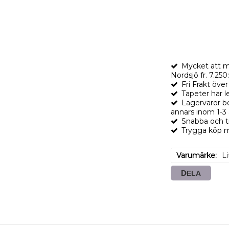
Mycket att m
Nordsjö fr. 7.250:
Fri Frakt öve
Tapeter har l
Lagervaror b
annars inom 1-3
Snabba och t
Trygga köp me
Varumärke
L
DELA