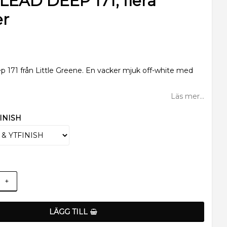
EAD DEEP 171, flera
er
 171 från Little Greene. En vacker mjuk off-white med
Läs mer...
INISH
+
LÄGG TILL