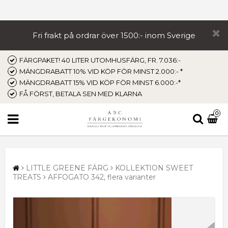
Fri frakt på ordrar över 1500:- inom Sverige
FÄRGPAKET! 40 LITER UTOMHUSFÄRG, FR. 7.036:-
MÄNGDRABATT 10% VID KÖP FÖR MINST 2.000:- *
MÄNGDRABATT 15% VID KÖP FÖR MINST 6.000:-*
FÅ FÖRST, BETALA SEN MED KLARNA
0
LITTLE GREENE FÄRG
KOLLEKTION SWEET
TREATS
AFFOGATO 342, flera varianter