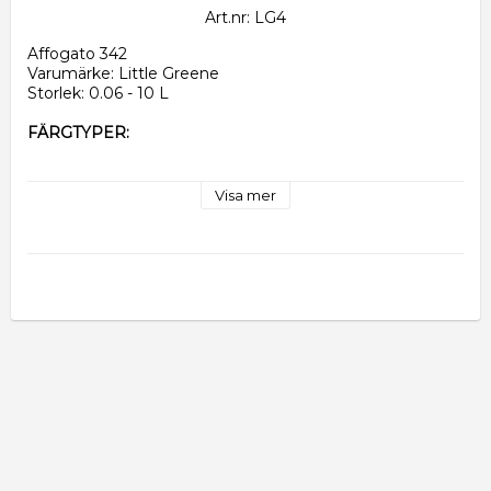
Art.nr: LG4
Affogato 342
Varumärke: Little Greene
Storlek: 0.06 - 10 L
FÄRGTYPER:
Grundfärg Snickeri, Intelligent Primer ASP
- 
Vattenbaserad grundfärg ger ett bra fäste för den 
Visa mer
snickerifärgen.
ASP betyder All Surface Primer och fäster på de flesta 
material.
Väggfärg, Intelligent Matt - Glans 5
Vattenbaserad - Går utmärkt att torka och tvätta av.
Färgåtgången är 10-12 kvm/L och ska strykas två gånger 
på väggen.
Enkel att måla med och mycket tålig.
Snickerifärg, Intelligent Eggshell - Glans 15 
Vattenbaserad - matt snickerifärg. Används till 
fönsterkarmar, lister, träpaneler, trämöbler och 
köksluckor.
Går utmärkt att torka och tvätta av.
Går både att penselmåla och sprutlacka.