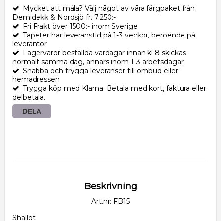
Mycket att måla? Välj något av våra färgpaket från
Demidekk & Nordsjö fr. 7.250:-
Fri Frakt över 1500:- inom Sverige
Tapeter har leveranstid på 1-3 veckor, beroende på
leverantör
Lagervaror beställda vardagar innan kl 8 skickas
normalt samma dag, annars inom 1-3 arbetsdagar.
Snabba och trygga leveranser till ombud eller
hemadressen
Trygga köp med Klarna. Betala med kort, faktura eller
delbetala.
DELA
Beskrivning
Art.nr: FB15
Shallot