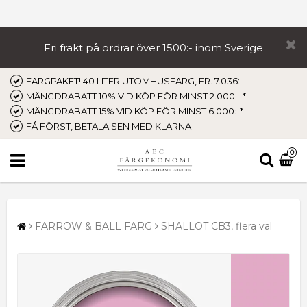
Fri frakt på ordrar över 1500:- inom Sverige
FÄRGPAKET! 40 LITER UTOMHUSFÄRG, FR. 7.036:-
MÄNGDRABATT 10% VID KÖP FÖR MINST 2.000:- *
MÄNGDRABATT 15% VID KÖP FÖR MINST 6.000:-*
FÅ FÖRST, BETALA SEN MED KLARNA
0
FARROW & BALL FÄRG
SHALLOT CB3, flera val