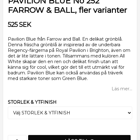
PAVILION BLUE No 252
FARROW & BALL, fler varianter
525 SEK
Pavilion Blue från Farrow and Ball. En delikat grönblå.
Denna fräscha grönblå är inspirerad av de underbara
Regency-färgerna på Royal Pavilion i Brighton, även om
det är lite lättare i tonen. Tillsammans med kulören All
White skapar den en ren och delikat finish utan att
känna sig för cool, vilket gör det till ett utmärkt val för
badrum. Pavilion Blue kan också användas på träverk
med starkare toner som Green Blue.
Läs mer...
STORLEK & YTFINISH