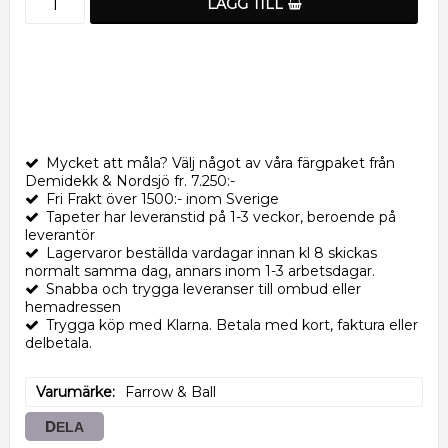
LÄGG TILL
Mycket att måla? Välj något av våra färgpaket från
Demidekk & Nordsjö fr. 7.250:-
Fri Frakt över 1500:- inom Sverige
Tapeter har leveranstid på 1-3 veckor, beroende på
leverantör
Lagervaror beställda vardagar innan kl 8 skickas
normalt samma dag, annars inom 1-3 arbetsdagar.
Snabba och trygga leveranser till ombud eller
hemadressen
Trygga köp med Klarna. Betala med kort, faktura eller
delbetala.
Varumärke
Farrow & Ball
DELA