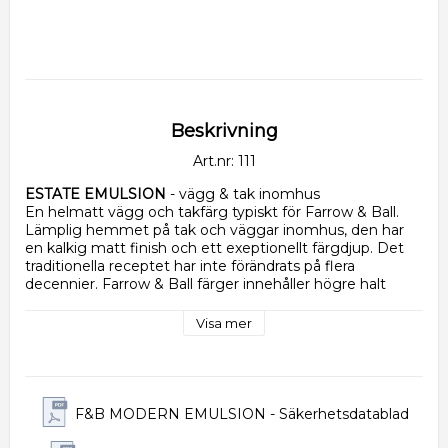
Beskrivning
Art.nr: 111
ESTATE EMULSION
 - vägg & tak inomhus 
En helmatt vägg och takfärg typiskt för Farrow & Ball. 
Lämplig hemmet på tak och väggar inomhus, den har 
en kalkig matt finish och ett exeptionellt färgdjup. Det 
traditionella receptet har inte förändrats på flera 
decennier. Farrow & Ball färger innehåller högre halt 
pigment än dess konkurrenter, därav det speciella djupet 
och ytfinishen. 
Visa mer
Estate Emulsion är
:
• Kalkig, mycket platt matt finish, 2% glans
• Snabbtorkande
• Torkbar
F&B MODERN EMULSION - Säkerhetsdatablad
• Miljövänlig, låg VOC
• Vattenbaserad, doftfri och barnvänlig