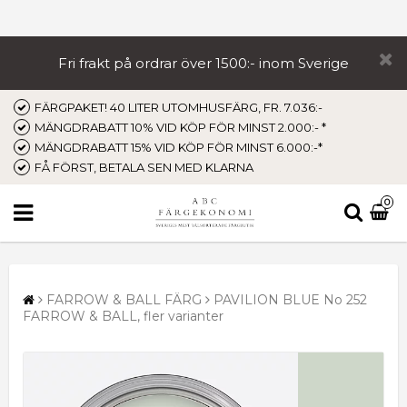
Fri frakt på ordrar över 1500:- inom Sverige
FÄRGPAKET! 40 LITER UTOMHUSFÄRG, FR. 7.036:-
MÄNGDRABATT 10% VID KÖP FÖR MINST 2.000:- *
MÄNGDRABATT 15% VID KÖP FÖR MINST 6.000:-*
FÅ FÖRST, BETALA SEN MED KLARNA
0
FARROW & BALL FÄRG
PAVILION BLUE No 252
FARROW & BALL, fler varianter