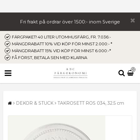
Fri frakt på ordrar över 1500:- inom Sverige
FÄRGPAKET! 40 LITER UTOMHUSFÄRG, FR. 7.036:-
MÄNGDRABATT 10% VID KÖP FÖR MINST 2.000:- *
MÄNGDRABATT 15% VID KÖP FÖR MINST 6.000:-*
FÅ FÖRST, BETALA SEN MED KLARNA
0
DEKOR & STUCK
TAKROSETT ROS 034, 32.5 cm