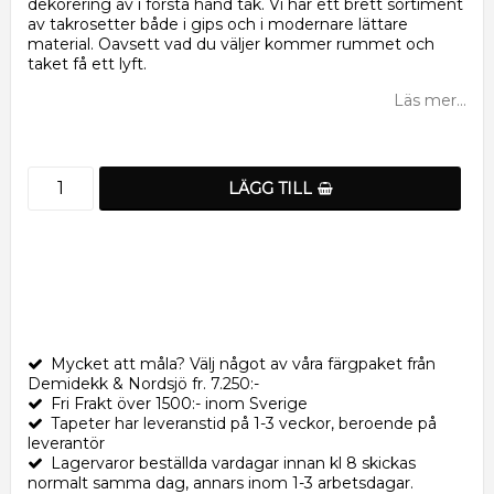
dekorering av i första hand tak. Vi har ett brett sortiment
av takrosetter både i gips och i modernare lättare
material. Oavsett vad du väljer kommer rummet och
taket få ett lyft.
Läs mer...
LÄGG TILL
Mycket att måla? Välj något av våra färgpaket från
Demidekk & Nordsjö fr. 7.250:-
Fri Frakt över 1500:- inom Sverige
Tapeter har leveranstid på 1-3 veckor, beroende på
leverantör
Lagervaror beställda vardagar innan kl 8 skickas
normalt samma dag, annars inom 1-3 arbetsdagar.