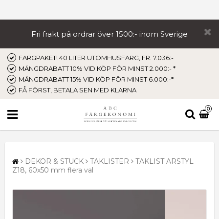
Fri frakt på ordrar över 1500:- inom Sverige
FÄRGPAKET! 40 LITER UTOMHUSFÄRG, FR. 7.036:-
MÄNGDRABATT 10% VID KÖP FÖR MINST 2.000:- *
MÄNGDRABATT 15% VID KÖP FÖR MINST 6.000:-*
FÅ FÖRST, BETALA SEN MED KLARNA
0
DEKOR & STUCK
TAKLISTER
TAKLIST ARSTYL
Z18, 60x50 mm flera val