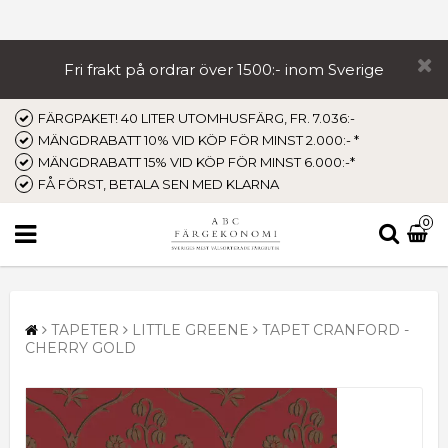
Fri frakt på ordrar över 1500:- inom Sverige
FÄRGPAKET! 40 LITER UTOMHUSFÄRG, FR. 7.036:-
MÄNGDRABATT 10% VID KÖP FÖR MINST 2.000:- *
MÄNGDRABATT 15% VID KÖP FÖR MINST 6.000:-*
FÅ FÖRST, BETALA SEN MED KLARNA
0
TAPETER
LITTLE GREENE
TAPET CRANFORD -
CHERRY GOLD