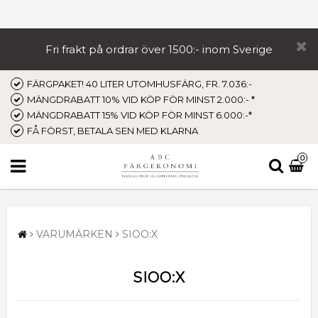
Fri frakt på ordrar över 1500:- inom Sverige
FÄRGPAKET! 40 LITER UTOMHUSFÄRG, FR. 7.036:-
MÄNGDRABATT 10% VID KÖP FÖR MINST 2.000:- *
MÄNGDRABATT 15% VID KÖP FÖR MINST 6.000:-*
FÅ FÖRST, BETALA SEN MED KLARNA
0
VARUMÄRKEN
SIOO:X
SIOO:X