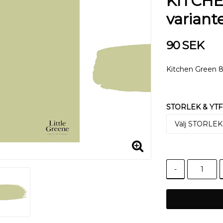
KITCHE
variant
90 SEK
Kitchen Green 8
STORLEK & YTF
-