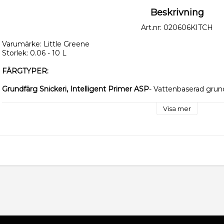
Beskrivning
Art.nr: 020606KITCH
Varumärke: Little Greene
Storlek: 0.06 - 10 L
FÄRGTYPER:
Grundfärg Snickeri, Intelligent Primer ASP
- Vattenbaserad grund
snickerifärgen.
ASP betyder All Surface Primer och fäster på de flesta material.
Visa mer
Väggfärg, Intelligent Matt - Glans 5
Vattenbaserad - Går utmärkt att torka och tvätta av.
Färgåtgången är 10-12 kvm/L och ska strykas två gånger på vä
Enkel att måla med och mycket tålig.
Snickerifärg, Intelligent Eggshell - Glans 15 
Vattenbaserad - matt snickerifärg. Används till fönsterkarmar, lis
köksluckor.
Går utmärkt att torka och tvätta av.
Går både att penselmåla och sprutlacka.
Färgåtgång är ca 14 kvm/L.
Enkel att måla med och är mycket tålig.