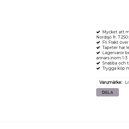
Mycket att m
Nordsjö fr. 7.250:
Fri Frakt öve
Tapeter har l
Lagervaror b
annars inom 1-3
Snabba och t
Trygga köp me
Varumärke
L
DELA