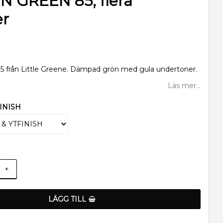
N GREEN 85, flera
er
5 från Little Greene. Dämpad grön med gula undertoner.
Läs mer...
INISH
+
LÄGG TILL