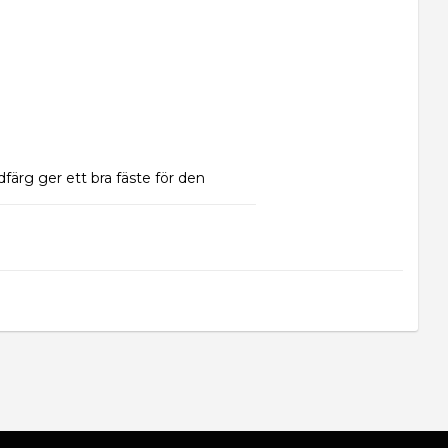
färg ger ett bra fäste för den 
ggen.
ter, träpaneler, trämöbler och 