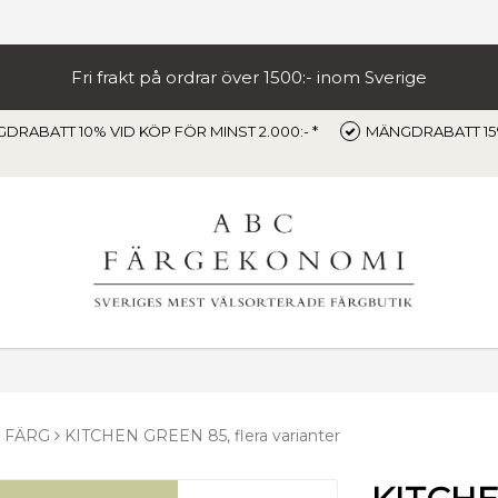
Fri frakt på ordrar över 1500:- inom Sverige
DRABATT 10% VID KÖP FÖR MINST 2.000:- *
MÄNGDRABATT 15%
 FÄRG
KITCHEN GREEN 85, flera varianter