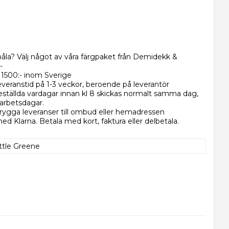
åla? Välj något av våra färgpaket från Demidekk &
-
r 1500:- inom Sverige
everanstid på 1-3 veckor, beroende på leverantör
eställda vardagar innan kl 8 skickas normalt samma dag,
 arbetsdagar.
rygga leveranser till ombud eller hemadressen
d Klarna. Betala med kort, faktura eller delbetala.
ittle Greene