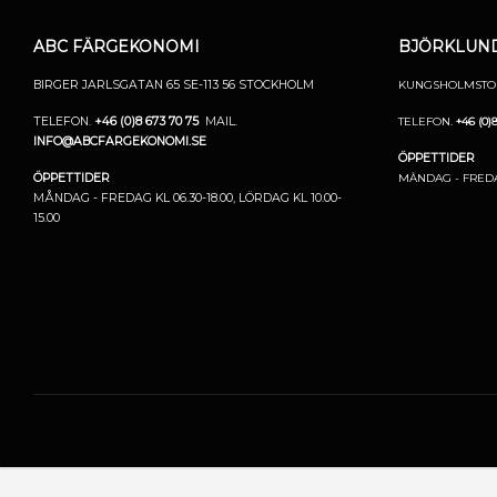
ABC FÄRGEKONOMI
BJÖRKLUND
BIRGER JARLSGATAN 65
SE-113 56 STOCKHOLM
KUNGSHOLMSTORG
TELEFON.
+46 (0)8 673 70 75
MAIL.
TELEFON.
+46 (0)
INFO@ABCFARGEKONOMI.SE
ÖPPETTIDER
ÖPPETTIDER
MÅNDAG - FREDAG 
MÅNDAG - FREDAG KL 06.30-18.00,
LÖRDAG KL 10.00-
15.00